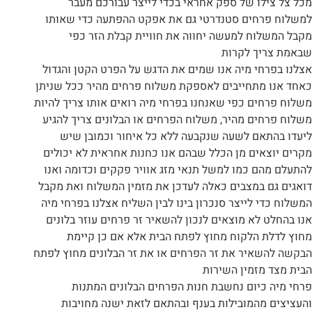
מכל צל צילו של ספק אחראי בכדי לייצר עבורכם מעבר
למשלוח פרחים סטנדרטי גם את אפקט ההפתעה כדי שאותו
מקבל המשלוח למעשה יחווה את חוויית קבלת הזר כפי
שבאמת צריך לקרות
אצלנו בפרחי מיה אנו שמים את הדגש על הפרט הקטן והגדול
כאחד אנו מתחייבים לאספקת משלוח פרחים מהיר ככל שניתן
משלוח פרחים כפי שאנחנו בפרחי מיה רואים אותו צריך להיות
משלוח פרחים מהיר, משלוח הפרחים או הבלונים צריך להגיע
ליעדו בהתאם לשעה שנקבעה ללא כל איחור וכמובן שיש
מקרים יוצאים מן הכלל שבהם אנו כחנות אחראית לא יכולים
להתעלם מהם כמו למשל תנאי מזג אוויר פקקים וכדומה ואנו
דואגים גם במצבים כאלה לעדכן את מזמין המשלוח ואת מקבל
המשלוח כדי לייצר סנכרון בינו לבין השליח אצלנו בפרחי מיה
אנו בהחלט לא מוצאים לנכון להשאיר זר פרחים עוזר בלונים
מחוץ לדלת הלקוח מחוץ לפתח הבית אלא אם כן קיימת
הבקשה להשאיר את זר הפרחים או את זר הבלונים מחוץ לפתח
הבית מצד מזמין השירות
פרחי מיה כיום נחשבת חנות הפרחים הבלונים המתנות
והעציצים מהמובילות בענף ובהתאם לזאת ישנה מחויבות