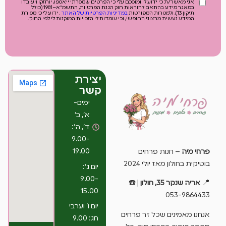
אני מאשר/ת כי ידוע לי ומוסכם עלי כי הפרטים שמסרתי ייאספו, יוחזקו ויעובדו
במאגר מידע בהתאם להוראות חוק הגנת הפרטיות, התשמ"א–1981 (כולל
תיקון 13), ולמטרות המפורטות
במדיניות הפרטיות של האתר
. ידוע לי כי מסירת
המידע נעשית מרצוני החופשי, וכי עומדות לי הזכויות המוקנות לי לפי החוק.
יצירת
קשר
ימים-
א’, ב’
ד’, ה’:
9.00-
19.00
פרחי מיה
– חנות פרחים
בוטיקית בחולון מאז יולי 2024
יום ג’:
9.00-
📍
אריה שנקר 35, חולון
| ☎️
15.00
053-9864433
יום ו’ וערבי
אנחנו מאמינים שכל זר פרחים
חג: 9.00