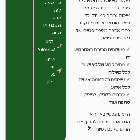
מספר סיפור. בפרחי מיה, כל
עד שעה
פרח נבחר ידנית לפי רמת
לפני
איכות גבוהה במיוחד, וכל
כניסת
עיצוב מותאם אישית ללקוח –
השבת או
מזרי אהבה מינימליסטיים ועד
החג.
מארזים מפוארים.
053-
9864433
✅
משלוחים מהירים באזור גוש
דן
אריה
✅
מחיר קבוע של 29.90 ₪
שנקר
לכל משלוח
35
✅
עיצובים בהתאמה אישית
חולון
לכל אירוע
✅
פרחים, בלונים, עציצים,
מתנות ועוד
הזמינו עכשיו באתר או
התקשרו – נשמח להפוך את
הרגע שלכם למיוחד. 💐