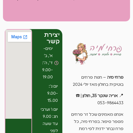
יצירת
קשר
ימים-
א’, ב’
ד’, ה’:
9.00-
19.00
פרחי מיה
– חנות פרחים
בוטיקית בחולון מאז יולי 2024
יום ג’:
9.00-
📍
אריה שנקר 35, חולון
| ☎️
15.00
053-9864433
יום ו’ וערבי
אנחנו מאמינים שכל זר פרחים
חג: 9.00
מספר סיפור. בפרחי מיה, כל
עד שעה
פרח נבחר ידנית לפי רמת
לפני