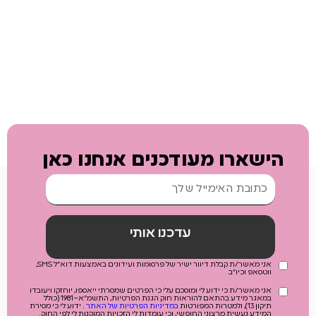
הישארו מעודכנים אנחנו כאן
עדכנו אותי
אני מאשר/ת קבלת דיוור ישיר של פרסומות ועידונים באמצעות דוא"ל SMS,
ווטסאפ וכיו"ב
אני מאשר/ת כי ידוע לי ומוסכם עלי כי הפרטים שמסרתי ייאספו, יוחזקו ויעובדו
במאגר מידע בהתאם להוראות חוק הגנת הפרטיות, התשמ"א–1981 (כולל
תיקון 13), ולמטרות המפורטות
במדיניות הפרטיות של האתר
. ידוע לי כי מסירת
המידע נעשית מרצוני החופשי, וכי עומדות לי הזכויות המוקנות לי לפי החוק.