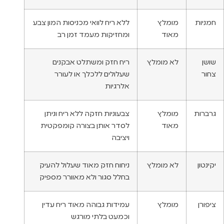
חמניות
מומלץ
ללא ריח לוואי מכניסות המון צבע
מאוד
ומחזיקות מעמד זמן רב
שושן
לא מומלץ
ריח חזק ומשתלט אבקנים
צחור
שעלולים ללכלך או לעורר
אלרגיות
גרברות
מומלץ
צבעוניות חזקה ללא ריח וניתן
מאוד
לסדר אותן בצורה קומפקטית
ויציבה
יקינטון
לא מומלץ
ניחוח חזק מאוד שעלול להעיק
בחלל סגור ולא מאוורר מספיק
ציפורן
מומלץ
עמידות גבוהה מאוד ריח עדין
וכמעט בלתי מורגש