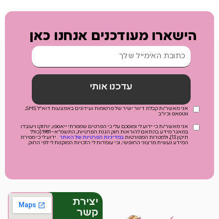
הישארו מעודכנים אנחנו כאן
עדכנו אותי
אני מאשר/ת קבלת דיוור ישיר של פרסומות ועידונים באמצעות דוא"ל SMS,
ווטסאפ וכיו"ב
אני מאשר/ת כי ידוע לי ומוסכם עלי כי הפרטים שמסרתי ייאספו, יוחזקו ויעובדו
במאגר מידע בהתאם להוראות חוק הגנת הפרטיות, התשמ"א–1981 (כולל
תיקון 13), ולמטרות המפורטות
במדיניות הפרטיות של האתר
. ידוע לי כי מסירת
המידע נעשית מרצוני החופשי, וכי עומדות לי הזכויות המוקנות לי לפי החוק.
יצירת
קשר