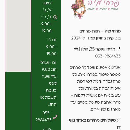
ימים-
א’, ב’
ד’, ה’:
9.00-
19.00
פרחי מיה
– חנות פרחים
בוטיקית בחולון מאז יולי 2024
יום ג’:
9.00-
📍
אריה שנקר 35, חולון
| ☎️
15.00
053-9864433
יום ו’ וערבי
אנחנו מאמינים שכל זר פרחים
חג: 9.00
מספר סיפור. בפרחי מיה, כל
עד שעה
פרח נבחר ידנית לפי רמת
לפני
איכות גבוהה במיוחד, וכל
כניסת
עיצוב מותאם אישית ללקוח –
השבת או
מזרי אהבה מינימליסטיים ועד
החג.
מארזים מפוארים.
053-
9864433
✅
משלוחים מהירים באזור גוש
דן
אריה