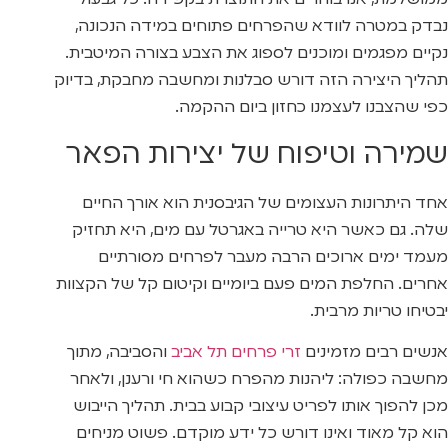
ממושלמת, אנו בוחרים את התוצרת בקפידה. כל גבעול
נבדק במטרה לוודא שהפרחים פתוחים במידה הנכונה,
נקיים מפגמים ומוכנים לספוג את הצבע בצורה המיטבית.
תהליך היצירה הזה דורש סבלנות ומחשבה מחבקת, בדיוק
כפי שהצבנו לעצמנו כחזון ביום ההקמה.
שמירה וטיפוח של יצירות הפאר
אחד היתרונות העצומים של הגיבסנית הוא אורך החיים
שלה. גם כאשר היא טרייה באגרטל עם מים, היא תחזיק
מעמד ימים ארוכים הרבה מעבר לפרחים מסורתיים
אחרים. החלפת המים פעם ביומיים וקיטום קל של הקצוות
יבטיחו טריות מרבית.
אנשים רבים מזמינים
זרי פרחים תל אביב
והסביבה, מתוך
מחשבה כפולה: ליהנות מהפרח כשהוא חי ורענן, ולאחר
מכן להפוך אותו לפריט עיצובי קבוע בבית. תהליך הייבוש
הוא קל מאוד ואינו דורש כל ידע מוקדם. פשוט מניחים