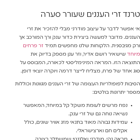
טרנד זרי העננים שעורר סערה
אי אפשר לדבר על עיצוב מודרני מבלי להזכיר את זרי
העננים. מדובר למעשה ביצירת כדור ענק ורך המורכב אך
ורק מגיבסנית. הלקוחות שלנו מחפשים תמיד
זר פרחים
מיוחד
שישאיר רושם אדיר, וזר ענן מספק בדיוק את
התוצאה הזו. המראה המינימליסטי לכאורה, המבוסס על
סוג אחד של פרח, מצליח לייצר דרמה ויוקרה יוצאי דופן.
הסיבות לפופולריות העצומה של זרי העננים מגוונות וכוללות
מספר יתרונות בולטים:
נפח מרשים לעומת משקל קל במיוחד, המאפשר
נשיאה נוחה גם של זרי ענק.
עמידות גבוהה מאוד בתנאי מזג אוויר שונים, כולל
אקלים חם וארצישראלי.
מראה נקי, מודרני ואלגנטי שמשתלב בצורה