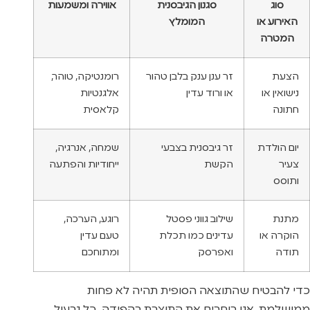
סוג
סגנון הגיבסנית
אווירה ומשמעות
האירוע או
המומלץ
המטרה
הצעת
זר ענן ענק בלבן טהור
רומנטיקה, טוהר,
נישואין או
או ורוד עדין
אלגנטיות
חתונה
קלאסית
יום הולדת
זר גיבסנית בצבעי
שמחה, אנרגיה,
צעיר
הקשת
ייחודיות והפתעה
ותוסס
מתנת
שילוב גווני פסטל
רוגע, הערכה,
הוקרה או
עדינים כמו תכלת
טעם עדין
תודה
ואפרסק
ומתוחכם
כדי להבטיח שהתוצאה הסופית תהיה לא פחות