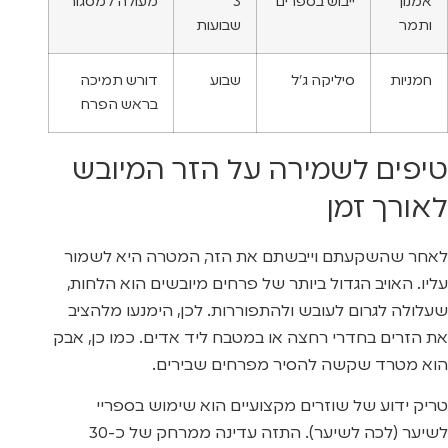
אמנון
ייבוש בספרים
3
מעולה למסגור
ותמר
שבועות
חמניות
סיליקה ג’ל
שבוע
דורש תמיכה
בראש הפרח
טיפים לשמירה על הזר המיובש
לאורך זמן
לאחר שהשקעתם וייבשתם את הזר, המטרה היא לשמור
עליו. האויב הגדול ביותר של פרחים מיובשים הוא הלחות,
שעלולה לגרום לעובש ולהתפוררות. לכן, הימנעו מלהציב
את הזרים בחדרי רחצה או במטבח ליד אדים. כמו כן, אבק
הוא מטרד שקשה להסיר מפרחים שבירים.
טריק ידוע של שוזרים מקצועיים הוא שימוש בספריי
לשיער (לכה לשיער). התזה עדינה ממרחק של כ-30