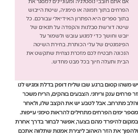
אם אתם חובבי נוסטלגיה ומעוניינים למסגר את
הפרחים בתוך תמונה או סימניה, שיטת הייבוש
בתוך ספרים היא הפתרון האידיאלי עבורכם. כל
שיטה דורשת סבלנות והקפדה על תנאים של
יובש וחושך כדי למנוע עובש ולשמור על
הפיגמנטים של עלי הכותרת. בחירת השיטה
הנכונה תבטיח לכם מזכרת נצחית שתקשט את
הבית ותעלה חיוך בכל מבט מחדש.
יש משהו קסום ברגע שבו שליח דופק בדלת ומגיש לנו
זר פרחים ענק וריחני. הצבעים בוהקים, הריח משכר
והלב מתרחב. אבל לטבע יש את הקצב שלו, ולאחר
מספר ימים הפרחים מתחילים להראות סימני עייפות.
במקום להיפרד מהם בצער, אפשר לבחור בדרך אחרת
ולהפוך את הזר האהוב ליצירת אמנות שתלווה אתכם