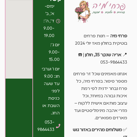
ימים-
א’, ב’
ד’, ה’:
9.00-
19.00
פרחי מיה
– חנות פרחים
בוטיקית בחולון מאז יולי 2024
יום ג’:
9.00-
📍
אריה שנקר 35, חולון
| ☎️
15.00
053-9864433
יום ו’ וערבי
אנחנו מאמינים שכל זר פרחים
חג: 9.00
מספר סיפור. בפרחי מיה, כל
עד שעה
פרח נבחר ידנית לפי רמת
לפני
איכות גבוהה במיוחד, וכל
כניסת
עיצוב מותאם אישית ללקוח –
השבת או
מזרי אהבה מינימליסטיים ועד
החג.
מארזים מפוארים.
053-
9864433
✅
משלוחים מהירים באזור גוש