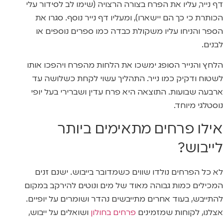
דף נייר, עליו את הפרח בצורה הרצויה (שימו לב לסידור עלי
הכותרת כי כך הם יישארו), ומעליו דף נייר נוסף. סגרו את
הספר והניחו עליו משקולת כבדה כמו ספרים נוספים או
לבנים.
הלחץ והנייר הסופג ימשכו את הלחות מהפרח ויהפכו אותו
לשטוח ודקיק כמו נייר. התהליך עשוי לקחת כשלושה עד
ארבעה שבועות. התוצאה היא פרח עדין ושברירי בעל יופי
נוסטלגי מיוחד.
אילו פרחים מתאימים ביותר
לייבוש?
לא כל הפרחים נולדו שווים כשמדובר בייבוש. ישנם זנים
המכילים כמות גבוהה מאוד של מים ונוטים להירקב במקום
להתייבש, בעוד אחרים מתייבשים נהדר ושומרים על יופיים.
אצלנו, לקוחות שמזמינים
פרחים בחולון
ושואלים על ייבוש,