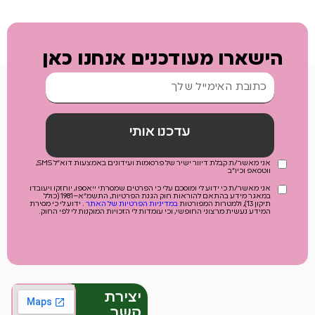
הישארו מעודכנים אנחנו כאן
עדכנו אותי
אני מאשר/ת קבלת דיוור ישיר של פרסומות ועידונים באמצעות דוא"ל SMS,
ווטסאפ וכיו"ב
אני מאשר/ת כי ידוע לי ומוסכם עלי כי הפרטים שמסרתי ייאספו, יוחזקו ויעובדו
במאגר מידע בהתאם להוראות חוק הגנת הפרטיות, התשמ"א–1981 (כולל
תיקון 13), ולמטרות המפורטות
במדיניות הפרטיות של האתר
. ידוע לי כי מסירת
המידע נעשית מרצוני החופשי, וכי עומדות לי הזכויות המוקנות לי לפי החוק.
יצירת
קשר