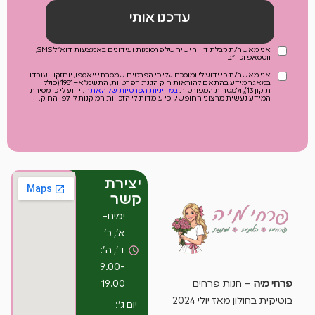
עדכנו אותי
אני מאשר/ת קבלת דיוור ישיר של פרסומות ועידונים באמצעות דוא"ל SMS,
ווטסאפ וכיו"ב
אני מאשר/ת כי ידוע לי ומוסכם עלי כי הפרטים שמסרתי ייאספו, יוחזקו ויעובדו
במאגר מידע בהתאם להוראות חוק הגנת הפרטיות, התשמ"א–1981 (כולל
תיקון 13), ולמטרות המפורטות
במדיניות הפרטיות של האתר
. ידוע לי כי מסירת
המידע נעשית מרצוני החופשי, וכי עומדות לי הזכויות המוקנות לי לפי החוק.
יצירת
קשר
ימים-
א’, ב’
ד’, ה’:
9.00-
19.00
פרחי מיה
– חנות פרחים
בוטיקית בחולון מאז יולי 2024
יום ג’: