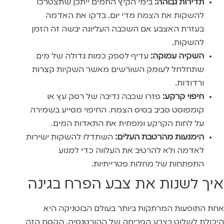
תדירות גבוהה:
בימי הקיץ החמים ייתכן שתצטרכו
להשקות את הצמח מדי יום. בדקו את האדמה
בעזרת האצבע אם השכבה העליונה יבשה זה הזמן
להשקות.
השקיה עמוקה:
עדיף לספק כמות גדולה של מים
שתחלחל לעומק השורשים מאשר השקיות קצרות
ורדודות.
חיפוי קרקע:
פזרו שכבה נדיבה של רסק עץ או
קומפוסט סביב בסיס הצמח. החיפוי מסייע בשמירה
על לחות הקרקע ומפחית את התאדות המים.
הימנעות מהרטבת העלים:
השתדלו להשקות ישירות
לאדמה ולא להרטיב את העלווה כדי למנוע
התפתחות של מחלות פטרייתיות.
איך לשנות את צבע הפרח בגינה
אחת התופעות המרתקות ביותר בעולם הבוטניקה היא
היכולת לשלוט בצבע הפריחה של ההורטנסיה. הקסם הזה