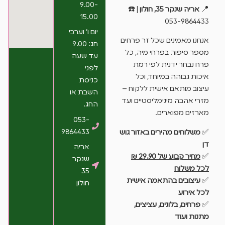
9.00-
📍
אריה שנקר 35, חולון
| ☎️
15.00
053-9864433
יום ו’ וערבי
אנחנו מאמינים שכל זר פרחים
חג: 9.00
מספר סיפור. בפרחי מיה, כל
עד שעה
פרח נבחר ידנית לפי רמת
לפני
איכות גבוהה במיוחד, וכל
כניסת
עיצוב מותאם אישית ללקוח –
השבת או
מזרי אהבה מינימליסטיים ועד
החג.
מארזים מפוארים.
053-
9864433
✅
משלוחים מהירים באזור גוש
דן
אריה
✅
מחיר קבוע של 29.90 ₪
שנקר
לכל משלוח
35
✅
עיצובים בהתאמה אישית
חולון
לכל אירוע
✅
פרחים, בלונים, עציצים,
מתנות ועוד