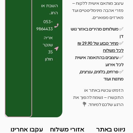
עיצוב מותאם אישית ללקוח –
השבת או
מזרי אהבה מינימליסטיים ועד
החג.
מארזים מפוארים.
053-
9864433
✅
משלוחים מהירים באזור גוש
דן
אריה
✅
מחיר קבוע של 29.90 ₪
שנקר
לכל משלוח
35
✅
עיצובים בהתאמה אישית
חולון
לכל אירוע
✅
פרחים, בלונים, עציצים,
מתנות ועוד
הזמינו עכשיו באתר או
התקשרו – נשמח להפוך את
הרגע שלכם למיוחד. 💐
ניווט באתר
אזורי משלוח
עקבו אחרינו