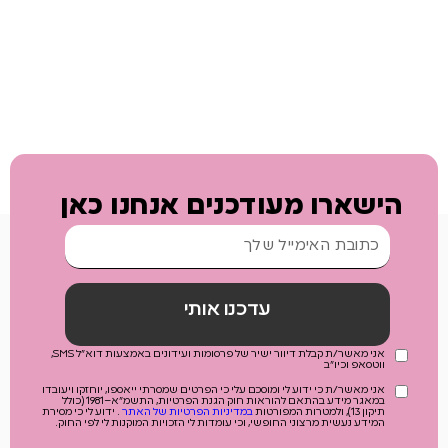
הישארו מעודכנים אנחנו כאן
עדכנו אותי
אני מאשר/ת קבלת דיוור ישיר של פרסומות ועידונים באמצעות דוא"ל SMS,
ווטסאפ וכיו"ב
אני מאשר/ת כי ידוע לי ומוסכם עלי כי הפרטים שמסרתי ייאספו, יוחזקו ויעובדו
במאגר מידע בהתאם להוראות חוק הגנת הפרטיות, התשמ"א–1981 (כולל
תיקון 13), ולמטרות המפורטות
במדיניות הפרטיות של האתר
. ידוע לי כי מסירת
המידע נעשית מרצוני החופשי, וכי עומדות לי הזכויות המוקנות לי לפי החוק.