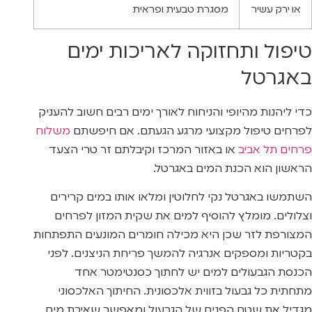
או ירק עשיר
מסגרת טבעית ופראית
טיפול ותחזוקה לאריכות ימים
באגרטל
כדי ליהנות מהיופי והניחוח לאורך ימים רבים חשוב להעניק
לפרחים טיפול מקצועי מרגע הגעתם. אם חיפשתם
משלוח
פרחים תל אביב
או באזור המרכז וקיבלתם זר טרי הצעד
הראשון הוא הכנת המים באגרטל.
השתמשו באגרטל נקי לחלוטין ומלאו אותו במים קרירים
וצלולים. מומלץ להוסיף למים את שקית המזון לפרחים
המצורפת לזר שכן היא מכילה חומרים המונעים התפתחות
בקטריות ומספקים אנרגיה להמשך פריחת הניצנים. לפני
הכנסת הגבעולים למים יש לחתוך כסנטימטר אחד
מתחתית כל גבעול בזווית אלכסונית. החיתוך האלכסוני
מגדיל את שטח הפנים של הגבעול ומאפשר שאיבת מים