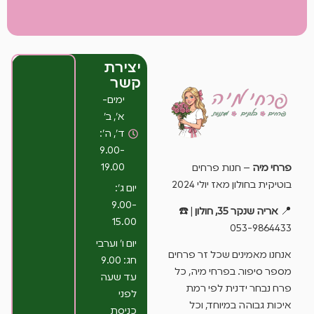
יצירת
קשר
ימים-
א’, ב’
ד’, ה’:
9.00-
19.00
פרחי מיה
– חנות פרחים
בוטיקית בחולון מאז יולי 2024
יום ג’:
9.00-
📍
אריה שנקר 35, חולון
| ☎️
15.00
053-9864433
יום ו’ וערבי
אנחנו מאמינים שכל זר פרחים
חג: 9.00
מספר סיפור. בפרחי מיה, כל
עד שעה
פרח נבחר ידנית לפי רמת
לפני
איכות גבוהה במיוחד, וכל
כניסת