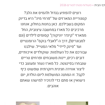
דף הבית
»
משלוח מנות לפורים 2026
רוצים להפתיע בגדול ולהמיס את הלב?
קטגוריית המארזים של “פרחי מיה” היא בדיוק
המקום בשבילכם. כאן בחנות בחולון, אנחנו
מרכיבים כל מארז במחשבה עיצובית, החל
ממארזי “קינדר יוניקורן” קסומים לילדים (וגם
למבוגרים!), דרך ה-“לאבלי בוקס” הרומנטיים
ועד “פינק ליידי” מלאי הסטייל. שילבנו
עבורכם את כל העולמות: שוקולדים איכותיים,
דובים רכים, יינות משובחים ופרחים טריים
שנבחרו בפינצטה. כל מארז נשזר ומעוצב כדי
ליצור אווירה חגיגית ויוקרתית שפשוט כיף
לקבל. זו המתנה המושלמת ליום הולדת, יום
נישואין או סתם כדי להזכיר למישהו שאתם
אוהבים.