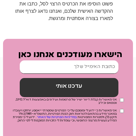
פשוט הוסיפו את הכרטיס הרצוי לסל, כתבו את
ההקדשה האישית שלכם, ואנחנו נדאג לצרף אותו
למארז בצורה אסתטית ומרגשת.
הישארו מעודכנים אנחנו כאן
עדכנו אותי
אני מאשר/ת קבלת דיוור ישיר של פרסומות ועידונים באמצעות דוא"ל SMS,
ווטסאפ וכיו"ב
אני מאשר/ת כי ידוע לי ומוסכם עלי כי הפרטים שמסרתי ייאספו, יוחזקו ויעובדו
במאגר מידע בהתאם להוראות חוק הגנת הפרטיות, התשמ"א–1981 (כולל
תיקון 13), ולמטרות המפורטות
במדיניות הפרטיות של האתר
. ידוע לי כי מסירת
המידע נעשית מרצוני החופשי, וכי עומדות לי הזכויות המוקנות לי לפי החוק.