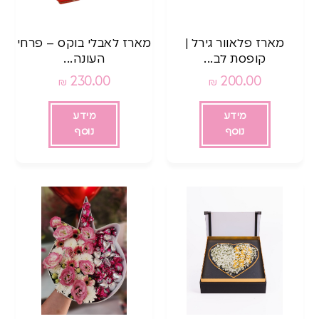
מארז פלאוור גירל |
מארז לאבלי בוקס – פרחי
קופסת לב...
העונה...
230.00
200.00
₪
₪
מידע
מידע
נוסף
נוסף