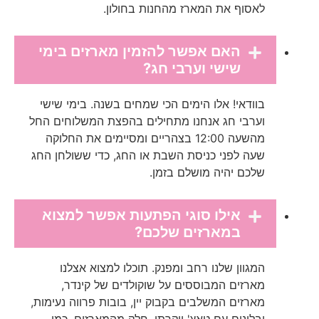
לאסוף את המארז מהחנות בחולון.
האם אפשר להזמין מארזים בימי
שישי וערבי חג?
בוודאי! אלו הימים הכי שמחים בשנה. בימי שישי
וערבי חג אנחנו מתחילים בהפצת המשלוחים החל
מהשעה 12:00 בצהריים ומסיימים את החלוקה
שעה לפני כניסת השבת או החג, כדי ששולחן החג
שלכם יהיה מושלם בזמן.
אילו סוגי הפתעות אפשר למצוא
במארזים שלכם?
המגוון שלנו רחב ומפנק. תוכלו למצוא אצלנו
מארזים המבוססים על שוקולדים של קינדר,
מארזים המשלבים בקבוק יין, בובות פרווה נעימות,