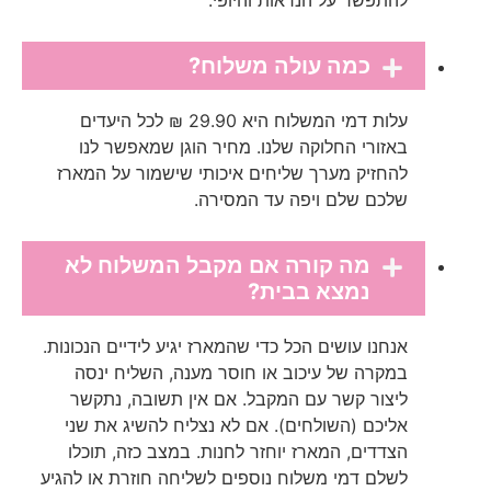
להתפשר על הנראות והיופי.
כמה עולה משלוח?
עלות דמי המשלוח היא 29.90 ₪ לכל היעדים
באזורי החלוקה שלנו. מחיר הוגן שמאפשר לנו
להחזיק מערך שליחים איכותי שישמור על המארז
שלכם שלם ויפה עד המסירה.
מה קורה אם מקבל המשלוח לא
נמצא בבית?
אנחנו עושים הכל כדי שהמארז יגיע לידיים הנכונות.
במקרה של עיכוב או חוסר מענה, השליח ינסה
ליצור קשר עם המקבל. אם אין תשובה, נתקשר
אליכם (השולחים). אם לא נצליח להשיג את שני
הצדדים, המארז יוחזר לחנות. במצב כזה, תוכלו
לשלם דמי משלוח נוספים לשליחה חוזרת או להגיע