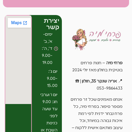
יצירת
קשר
ימים-
א’, ב’
ד’, ה’:
9.00-
19.00
פרחי מיה
– חנות פרחים
בוטיקית בחולון מאז יולי 2024
יום ג’:
9.00-
📍
אריה שנקר 35, חולון
| ☎️
15.00
053-9864433
יום ו’ וערבי
אנחנו מאמינים שכל זר פרחים
חג: 9.00
מספר סיפור. בפרחי מיה, כל
עד שעה
פרח נבחר ידנית לפי רמת
לפני
איכות גבוהה במיוחד, וכל
כניסת
עיצוב מותאם אישית ללקוח –
השבת או