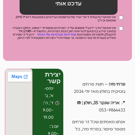
עדכנו אותי
אני מאשר/ת קבלת דיוור ישיר של פרסומות ועידונים באמצעות דוא"ל SMS,
ווטסאפ וכיו"ב
אני מאשר/ת כי ידוע לי ומוסכם עלי כי הפרטים שמסרתי ייאספו, יוחזקו ויעובדו
במאגר מידע בהתאם להוראות חוק הגנת הפרטיות, התשמ"א–1981 (כולל
תיקון 13), ולמטרות המפורטות
במדיניות הפרטיות של האתר
. ידוע לי כי מסירת
המידע נעשית מרצוני החופשי, וכי עומדות לי הזכויות המוקנות לי לפי החוק.
יצירת
קשר
פרחי מיה
– חנות פרחים
ימים-
בוטיקית בחולון מאז יולי 2024
א’, ב’
ד’, ה’:
📍
אריה שנקר 35, חולון
| ☎️
9.00-
053-9864433
19.00
אנחנו מאמינים שכל זר פרחים
יום ג’:
מספר סיפור. בפרחי מיה, כל
9.00-