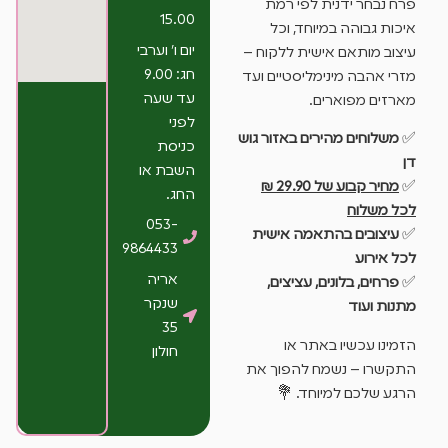
פרח נבחר ידנית לפי רמת
15.00
איכות גבוהה במיוחד, וכל
יום ו’ וערבי
עיצוב מותאם אישית ללקוח –
חג: 9.00
מזרי אהבה מינימליסטיים ועד
עד שעה
מארזים מפוארים.
לפני
✅
משלוחים מהירים באזור גוש
כניסת
דן
השבת או
✅
מחיר קבוע של 29.90 ₪
החג.
לכל משלוח
053-
✅
עיצובים בהתאמה אישית
9864433
לכל אירוע
אריה
✅
פרחים, בלונים, עציצים,
שנקר
מתנות ועוד
35
הזמינו עכשיו באתר או
חולון
התקשרו – נשמח להפוך את
הרגע שלכם למיוחד. 💐