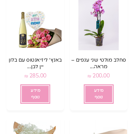
סחלב מולטי שני ענפים –
באנץ’ ליזיאנטוס עם בלון
מראה...
יין לבן...
285.00
200.00
₪
₪
מידע
מידע
נוסף
נוסף