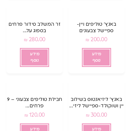
באנץ’ טוליפים ויין-
זר המשלב סידור פרחים
ספיישל צבעונים
בספוג על...
280.00
200.00
₪
₪
מידע
מידע
נוסף
נוסף
באנץ’ ליזיאנטוס בשילוב
חבילת טוליפים צבעוני – 9
יין ושוקולד-ספיישל ליזי...
פרחים...
120.00
300.00
₪
₪
מידע
מידע