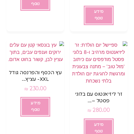
נוסף
מידע
נוסף
עץ הכסף והפרנסה גודל
XXL- עציץ...
230.00
₪
זר ליזיאנטוס עם בלוני
פסטל –...
מידע
280.00
נוסף
₪
מידע
נוסף