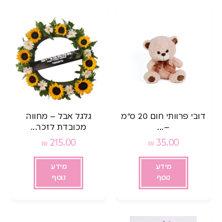
דובי פרוותי חום 20 ס”מ
גלגל אבל – מחווה
–...
מכובדת לזכר...
215.00
35.00
₪
₪
מידע
מידע
נוסף
נוסף