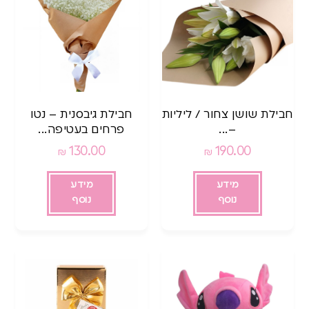
חבילת שושן צחור / ליליות
חבילת גיבסנית – נטו
–...
פרחים בעטיפה...
130.00
190.00
₪
₪
מידע
מידע
נוסף
נוסף