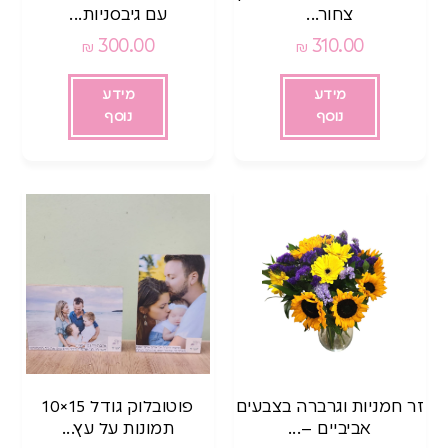
צחור...
עם גיבסניות...
300.00
310.00
₪
₪
מידע
מידע
נוסף
נוסף
זר חמניות וגרברה בצבעים
פוטובלוק גודל 15×10
אביביים –...
תמונות על עץ...