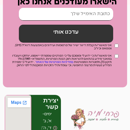
הישארו מעודכנים אנחנו כאן
עדכנו אותי
אני מאשר/ת קבלת דיוור ישיר של פרסומות ועידונים באמצעות דוא"ל SMS,
ווטסאפ וכיו"ב
אני מאשר/ת כי ידוע לי ומוסכם עלי כי הפרטים שמסרתי ייאספו, יוחזקו ויעובדו
במאגר מידע בהתאם להוראות חוק הגנת הפרטיות, התשמ"א–1981 (כולל
תיקון 13), ולמטרות המפורטות
במדיניות הפרטיות של האתר
. ידוע לי כי מסירת
המידע נעשית מרצוני החופשי, וכי עומדות לי הזכויות המוקנות לי לפי החוק.
יצירת
קשר
ימים-
א’, ב’
ד’, ה’: