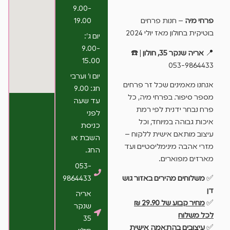
9.00-
19.00
פרחי מיה
– חנות פרחים
בוטיקית בחולון מאז יולי 2024
יום ג’:
9.00-
📍
אריה שנקר 35, חולון
| ☎️
15.00
053-9864433
יום ו’ וערבי
אנחנו מאמינים שכל זר פרחים
חג: 9.00
מספר סיפור. בפרחי מיה, כל
עד שעה
פרח נבחר ידנית לפי רמת
לפני
איכות גבוהה במיוחד, וכל
כניסת
עיצוב מותאם אישית ללקוח –
השבת או
מזרי אהבה מינימליסטיים ועד
החג.
מארזים מפוארים.
053-
9864433
✅
משלוחים מהירים באזור גוש
דן
אריה
✅
מחיר קבוע של 29.90 ₪
שנקר
לכל משלוח
35
✅
עיצובים בהתאמה אישית