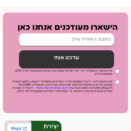
הישארו מעודכנים אנחנו כאן
עדכנו אותי
אני מאשר/ת קבלת דיוור ישיר של פרסומות ועידונים באמצעות דוא"ל SMS,
ווטסאפ וכיו"ב
אני מאשר/ת כי ידוע לי ומוסכם עלי כי הפרטים שמסרתי ייאספו, יוחזקו ויעובדו
במאגר מידע בהתאם להוראות חוק הגנת הפרטיות, התשמ"א–1981 (כולל
תיקון 13), ולמטרות המפורטות
במדיניות הפרטיות של האתר
. ידוע לי כי מסירת
המידע נעשית מרצוני החופשי, וכי עומדות לי הזכויות המוקנות לי לפי החוק.
יצירת