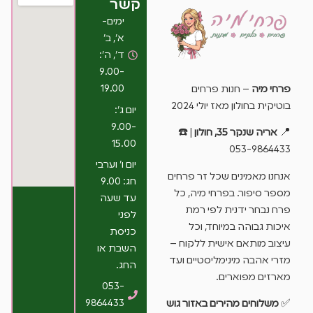
קשר
ימים-
א’, ב’
ד’, ה’:
9.00-
19.00
פרחי מיה
– חנות פרחים
בוטיקית בחולון מאז יולי 2024
יום ג’:
9.00-
📍
אריה שנקר 35, חולון
| ☎️
15.00
053-9864433
יום ו’ וערבי
אנחנו מאמינים שכל זר פרחים
חג: 9.00
מספר סיפור. בפרחי מיה, כל
עד שעה
פרח נבחר ידנית לפי רמת
לפני
איכות גבוהה במיוחד, וכל
כניסת
עיצוב מותאם אישית ללקוח –
השבת או
מזרי אהבה מינימליסטיים ועד
החג.
מארזים מפוארים.
053-
9864433
✅
משלוחים מהירים באזור גוש