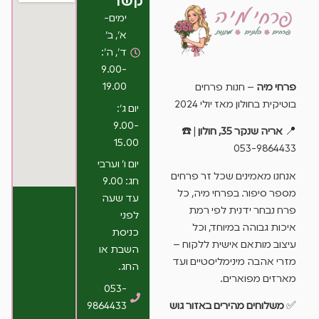
קשר
ימים-
א’, ב’
ד’, ה’:
9.00-
19.00
פרחי מיה
– חנות פרחים
בוטיקית בחולון מאז יולי 2024
יום ג’:
9.00-
📍
אריה שנקר 35, חולון
| ☎️
15.00
053-9864433
יום ו’ וערבי
אנחנו מאמינים שכל זר פרחים
חג: 9.00
מספר סיפור. בפרחי מיה, כל
עד שעה
פרח נבחר ידנית לפי רמת
לפני
איכות גבוהה במיוחד, וכל
כניסת
עיצוב מותאם אישית ללקוח –
השבת או
מזרי אהבה מינימליסטיים ועד
החג.
מארזים מפוארים.
053-
9864433
✅
משלוחים מהירים באזור גוש