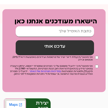
הישארו מעודכנים אנחנו כאן
עדכנו אותי
אני מאשר/ת קבלת דיוור ישיר של פרסומות ועידונים באמצעות דוא"ל SMS,
ווטסאפ וכיו"ב
אני מאשר/ת כי ידוע לי ומוסכם עלי כי הפרטים שמסרתי ייאספו, יוחזקו ויעובדו
במאגר מידע בהתאם להוראות חוק הגנת הפרטיות, התשמ"א–1981 (כולל
תיקון 13), ולמטרות המפורטות
במדיניות הפרטיות של האתר
. ידוע לי כי מסירת
המידע נעשית מרצוני החופשי, וכי עומדות לי הזכויות המוקנות לי לפי החוק.
יצירת