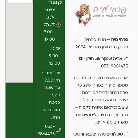
קשר
ימים-
א’, ב’
ד’, ה’:
9.00-
19.00
פרחי מיה
– חנות פרחים
בוטיקית בחולון מאז יולי 2024
יום ג’:
9.00-
📍
אריה שנקר 35, חולון
| ☎️
15.00
053-9864433
יום ו’ וערבי
אנחנו מאמינים שכל זר פרחים
חג: 9.00
מספר סיפור. בפרחי מיה, כל
עד שעה
פרח נבחר ידנית לפי רמת
לפני
איכות גבוהה במיוחד, וכל
כניסת
עיצוב מותאם אישית ללקוח –
השבת או
מזרי אהבה מינימליסטיים ועד
החג.
מארזים מפוארים.
053-
9864433
✅
משלוחים מהירים באזור גוש