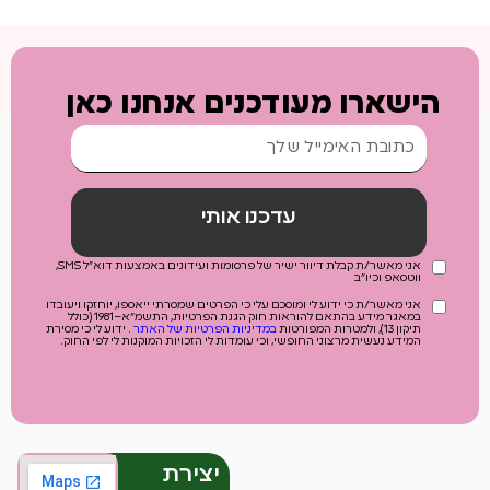
הישארו מעודכנים אנחנו כאן
עדכנו אותי
אני מאשר/ת קבלת דיוור ישיר של פרסומות ועידונים באמצעות דוא"ל SMS,
ווטסאפ וכיו"ב
אני מאשר/ת כי ידוע לי ומוסכם עלי כי הפרטים שמסרתי ייאספו, יוחזקו ויעובדו
במאגר מידע בהתאם להוראות חוק הגנת הפרטיות, התשמ"א–1981 (כולל
תיקון 13), ולמטרות המפורטות
במדיניות הפרטיות של האתר
. ידוע לי כי מסירת
המידע נעשית מרצוני החופשי, וכי עומדות לי הזכויות המוקנות לי לפי החוק.
יצירת