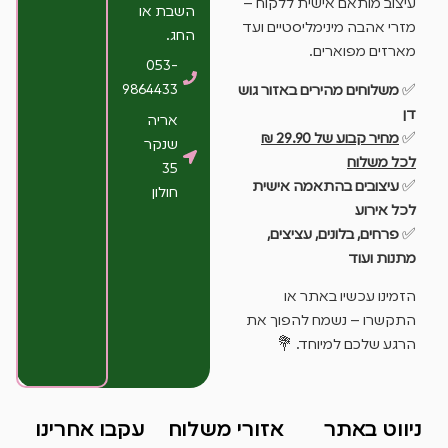
עיצוב מותאם אישית ללקוח –
השבת או
מזרי אהבה מינימליסטיים ועד
החג.
מארזים מפוארים.
053-
9864433
✅
משלוחים מהירים באזור גוש
דן
אריה
✅
מחיר קבוע של 29.90 ₪
שנקר
לכל משלוח
35
✅
עיצובים בהתאמה אישית
חולון
לכל אירוע
✅
פרחים, בלונים, עציצים,
מתנות ועוד
הזמינו עכשיו באתר או
התקשרו – נשמח להפוך את
הרגע שלכם למיוחד. 💐
ניווט באתר
אזורי משלוח
עקבו אחרינו