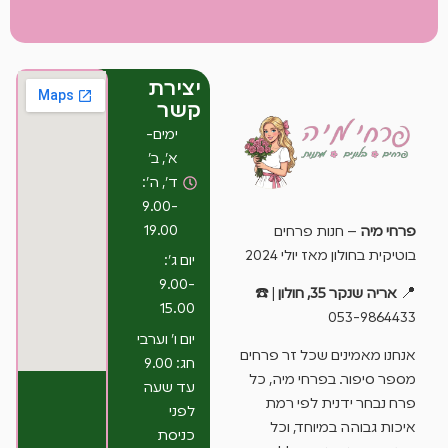
יצירת
קשר
ימים-
א’, ב’
ד’, ה’:
9.00-
19.00
פרחי מיה
– חנות פרחים
בוטיקית בחולון מאז יולי 2024
יום ג’:
9.00-
📍
אריה שנקר 35, חולון
| ☎️
15.00
053-9864433
יום ו’ וערבי
אנחנו מאמינים שכל זר פרחים
חג: 9.00
מספר סיפור. בפרחי מיה, כל
עד שעה
פרח נבחר ידנית לפי רמת
לפני
איכות גבוהה במיוחד, וכל
כניסת