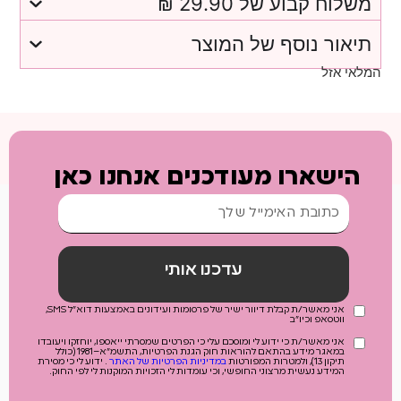
משלוח קבוע של 29.90 ₪
תיאור נוסף של המוצר
המלאי אזל
הישארו מעודכנים אנחנו כאן
עדכנו אותי
אני מאשר/ת קבלת דיוור ישיר של פרסומות ועידונים באמצעות דוא"ל SMS,
ווטסאפ וכיו"ב
אני מאשר/ת כי ידוע לי ומוסכם עלי כי הפרטים שמסרתי ייאספו, יוחזקו ויעובדו
במאגר מידע בהתאם להוראות חוק הגנת הפרטיות, התשמ"א–1981 (כולל
תיקון 13), ולמטרות המפורטות
במדיניות הפרטיות של האתר
. ידוע לי כי מסירת
המידע נעשית מרצוני החופשי, וכי עומדות לי הזכויות המוקנות לי לפי החוק.