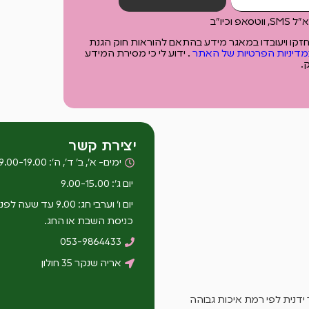
כיו"ב
יוחזקו ויעובדו במאגר מידע בהתאם להוראות חוק הגנת
מדיניות הפרטיות של האתר
. ידוע לי כי מסירת המידע
.
יצירת קשר
ימים- א’, ב’ ד’, ה’: 9.00-19.00
יום ג’: 9.00-15.00
יום ו’ וערבי חג: 9.00 עד שעה לפנ
כניסת השבת או החג.
053-9864433
אריה שנקר 35 חולון
ידנית לפי רמת איכות גבוהה