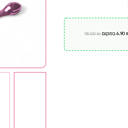
6.90
במקום
₪
18.00