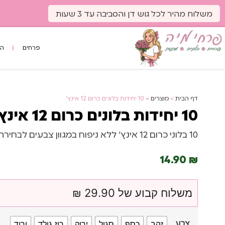
לתוכן
משלוח מהיר לכל גוש דן והסביבה עד 3 שעות
פרחים
הס
דף הבית
»
מוצרים
»
10 יחידות בלונים כרום 12 אינץ’
10 יחידות בלונים כרום 12 אינץ’
10 בלוני כרום 12 אינץ’ ללא ניפוח במגוון צבעים לבחירה
14.90
₪
משלוח קבוע של 29.90 ₪
זהב
כסף
סגול
ירוק
רוז גולד
ורוד
צבע